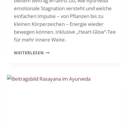
diesem Beitrag erfährst Du, wie Ayurveda
emotionale Stagnation versteht und welche
einfachen Impulse – von Pflanzen bis zu
kleinen Körperzeichen – Energie wieder
bewegen können. Inklusive „Heart-Glow“-Tee
für mehr innere Weite.
AYURVEDA
WEITERLESEN
&
EMOTIONEN:
WENN
GEFÜHLE
IM
KÖRPER
STECKEN
BLEIBEN