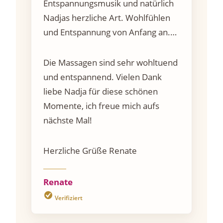
Entspannungsmusik und natürlich
Nadjas herzliche Art. Wohlfühlen
und Entspannung von Anfang an.
Nadja liebt was sie tut und das
spürt man bei jeder Berührung.
Die Massagen sind sehr wohltuend
und entspannend. Vielen Dank
liebe Nadja für diese schönen
Momente, ich freue mich aufs
nächste Mal!
Herzliche Grüße Renate
Renate
Verifiziert