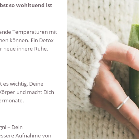
st so wohltuend ist
nkende Temperaturen mit
öhen können. Ein Detox
Dir neue innere Ruhe.
t es wichtig, Deine
 Körper und macht Dich
termonate.
gni – Dein
bessere Aufnahme von